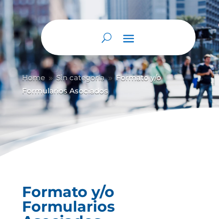
Abrir barra de herramientas
Home
Sin categoría
Formato y/o
9
9
Formularios Asociados
Formato y/o
Formularios