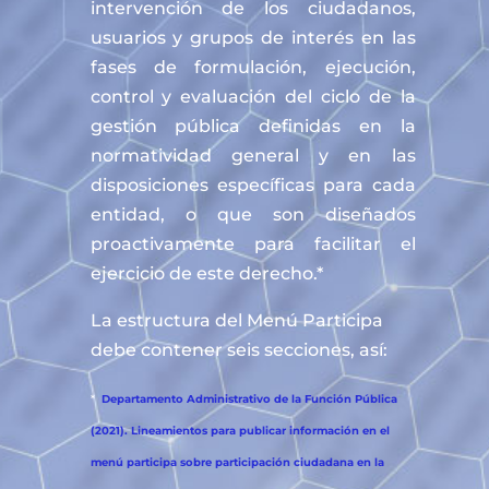
intervención de los ciudadanos,
usuarios y grupos de interés en las
fases de formulación, ejecución,
control y evaluación del ciclo de la
gestión pública definidas en la
normatividad general y en las
disposiciones específicas para cada
entidad, o que son diseñados
proactivamente para facilitar el
ejercicio de este derecho.*
La estructura del Menú Participa
debe contener seis secciones, así:
*
Departamento Administrativo de la Función Pública
(2021). Lineamientos para publicar información en el
menú participa sobre participación ciudadana en la