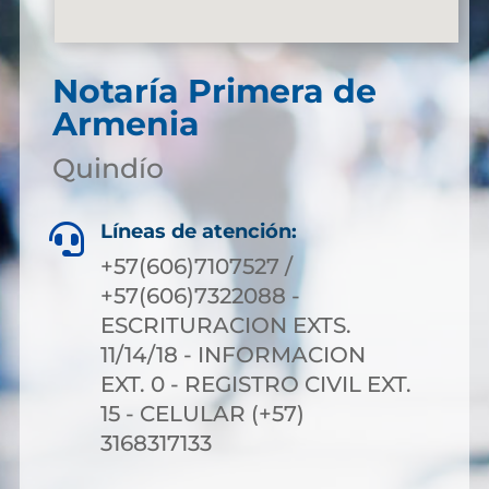
Notaría Primera de
Armenia
Quindío
Líneas de atención:

+57(606)7107527 /
+57(606)7322088 -
ESCRITURACION EXTS.
11/14/18 - INFORMACION
EXT. 0 - REGISTRO CIVIL EXT.
15 - CELULAR (+57)
3168317133