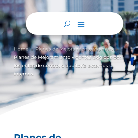
Abrir barra de herramientas
Home
Planes de Mejoramiento vigentes
9
9
Planes de Mejoramiento vigentes exigidos por
los entes de control o auditoría externos o
internos.
Planes de