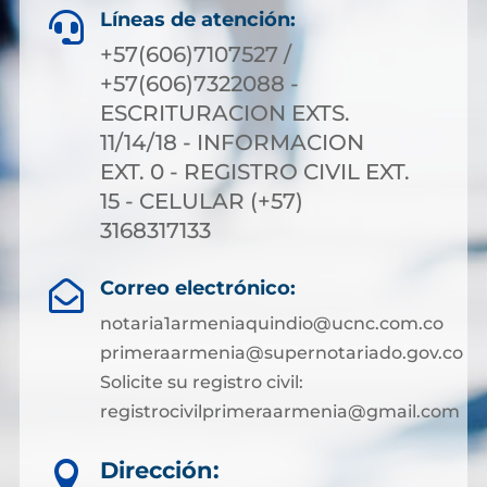
Líneas de atención:

+57(606)7107527 /
+57(606)7322088 -
ESCRITURACION EXTS.
11/14/18 - INFORMACION
EXT. 0 - REGISTRO CIVIL EXT.
15 - CELULAR (+57)
3168317133
Correo electrónico:

notaria1armeniaquindio@ucnc.com.co
primeraarmenia@supernotariado.gov.co
Solicite su registro civil:
registrocivilprimeraarmenia@gmail.com
Dirección:
