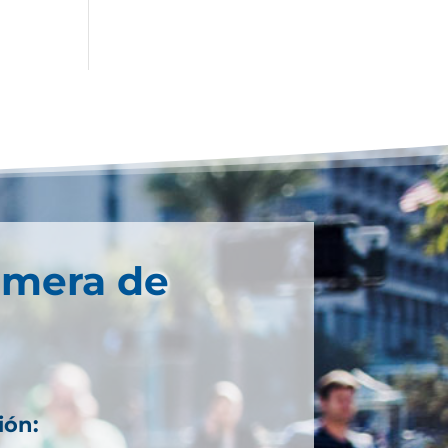
imera de
ión: