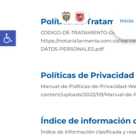
Política de Tratamient
Inicio
Abrir barra de herramientas
CODIGO-DE-TRATAMIENTO-DE-DATOS
https://notaria1armenia.com.co/wp-
DATOS-PERSONALES.pdf
Políticas de Privacida
Manual-de-Politicas-de-Privacidad-W
content/uploads/2022/09/Manual-de-P
Índice de información c
Índice de información clasificada y re