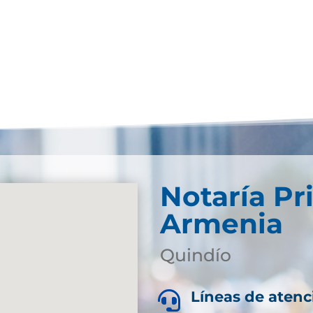
Notaría Pr
Armenia
Quindío
Líneas de atenc
