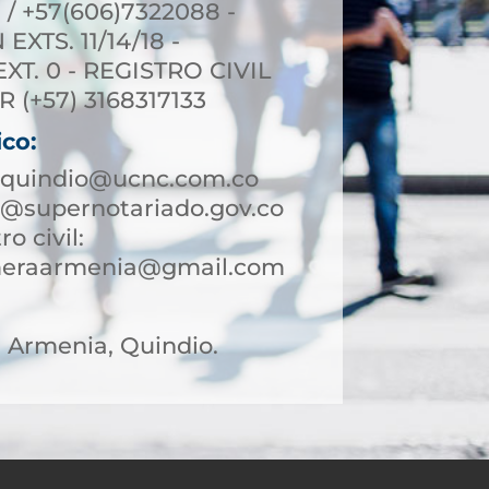
 / +57(606)7322088 -
XTS. 11/14/18 -
T. 0 - REGISTRO CIVIL
R (+57) 3168317133
ico:
aquindio@ucnc.com.co
@supernotariado.gov.co
ro civil:
rimeraarmenia@gmail.com
31 Armenia, Quindio.