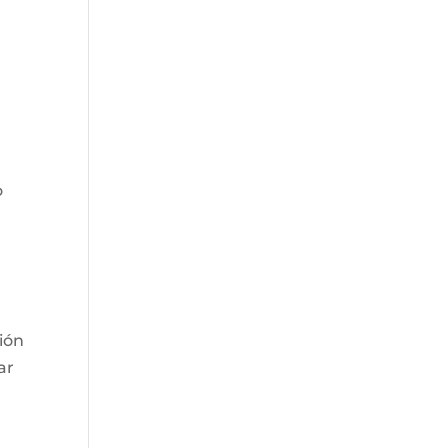
o
ión
ar