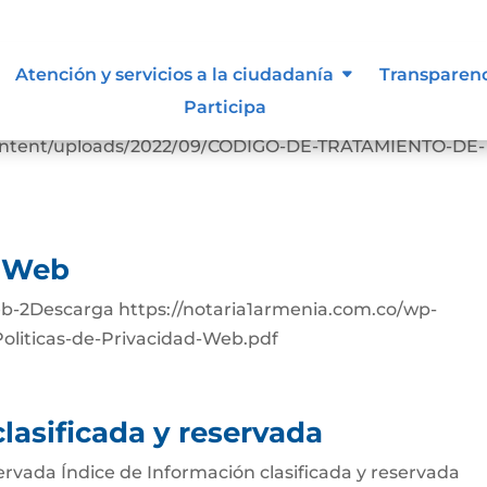
o de Datos Personales.
Atención y servicios a la ciudadanía
Transparen
Participa
-PERSONALESDescarga
content/uploads/2022/09/CODIGO-DE-TRATAMIENTO-DE-
d Web
eb-2Descarga https://notaria1armenia.com.co/wp-
oliticas-de-Privacidad-Web.pdf
lasificada y reservada
servada Índice de Información clasificada y reservada