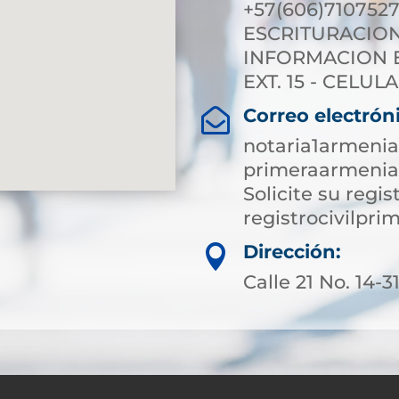
+57(606)7107527
ESCRITURACION E
INFORMACION EX
EXT. 15 - CELULA
Correo electrón

notaria1armeni
primeraarmenia
Solicite su regist
registrocivilp
Dirección:

Calle 21 No. 14-