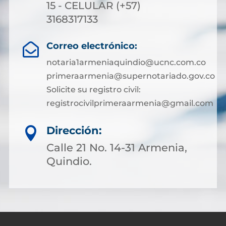
15 - CELULAR (+57)
3168317133
Correo electrónico:

notaria1armeniaquindio@ucnc.com.co
primeraarmenia@supernotariado.gov.co
Solicite su registro civil:
registrocivilprimeraarmenia@gmail.com
Dirección:

Calle 21 No. 14-31 Armenia,
Quindio.