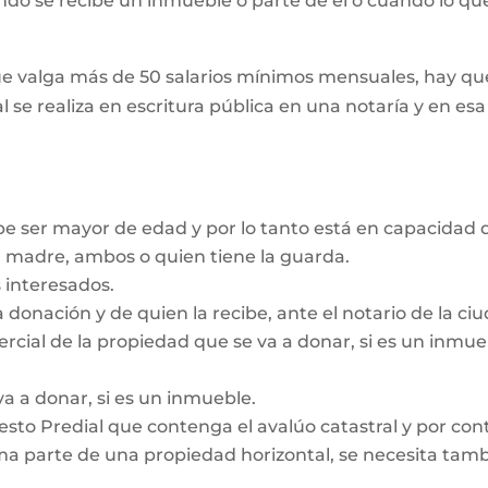
ando se recibe un inmueble o parte de él o cuando lo que
e valga más de 50 salarios mínimos mensuales, hay que
l se realiza en escritura pública en una notaría y en es
be ser mayor de edad y por lo tanto está en capacidad d
a madre, ambos o quien tiene la guarda.
 interesados.
a donación y de quien la recibe, ante el notario de la c
ercial de la propiedad que se va a donar, si es un inmu
va a donar, si es un inmueble.
sto Predial que contenga el avalúo catastral y por contr
a parte de una propiedad horizontal, se necesita tambié