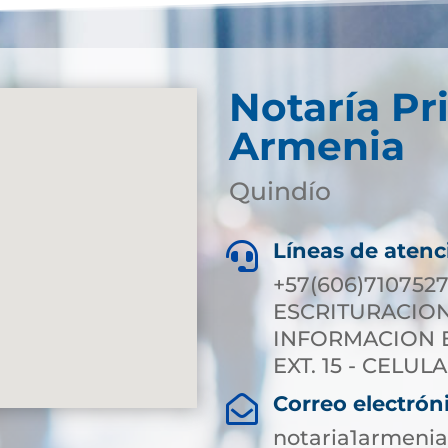
Notaría Pr
Armenia
Quindío
Líneas de atenc

+57(606)7107527
ESCRITURACION E
INFORMACION EX
EXT. 15 - CELULA
Correo electrón

notaria1armeni