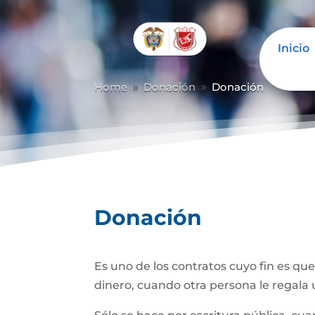
Inicio
Abrir barra de herramientas
Home
Donación
Donación
9
9
Donación
Es uno de los contratos cuyo fin es qu
dinero, cuando otra persona le regala u