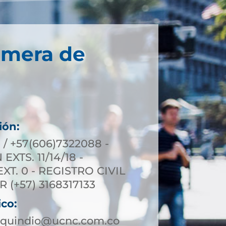
imera de
ión:
 / +57(606)7322088 -
XTS. 11/14/18 -
T. 0 - REGISTRO CIVIL
R (+57) 3168317133
ico:
aquindio@ucnc.com.co