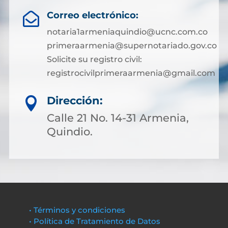
Correo electrónico:

notaria1armeniaquindio@ucnc.com.co
primeraarmenia@supernotariado.gov.co
Solicite su registro civil:
registrocivilprimeraarmenia@gmail.com
Dirección:

Calle 21 No. 14-31 Armenia,
Quindio.
• Términos y condiciones
• Política de Tratamiento de Datos