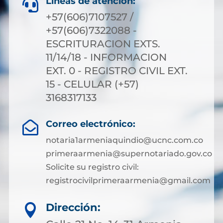
Líneas de atención:

+57(606)7107527 /
+57(606)7322088 -
ESCRITURACION EXTS.
11/14/18 - INFORMACION
EXT. 0 - REGISTRO CIVIL EXT.
15 - CELULAR (+57)
3168317133
Correo electrónico:

notaria1armeniaquindio@ucnc.com.co
primeraarmenia@supernotariado.gov.co
Solicite su registro civil:
registrocivilprimeraarmenia@gmail.com
Dirección:
