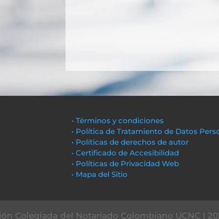
• Términos y condiciones
• Política de Tratamiento de Datos Pers
• Políticas de derechos de autor
• Certificado de Accesibilidad
• Políticas de Privacidad Web
• Mapa del Sitio
ón Colegiada del Notariado Colombiano UCNC | 20