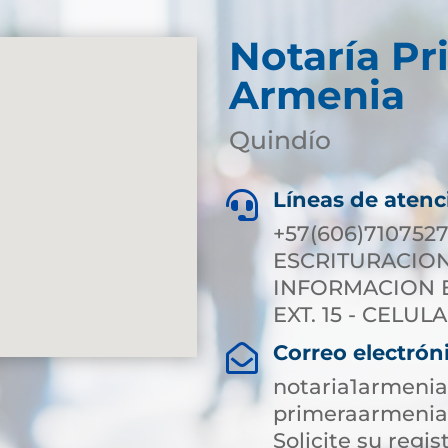
Notaría Pr
Armenia
Quindío
Líneas de atenc

+57(606)7107527
ESCRITURACION E
INFORMACION EX
EXT. 15 - CELULA
Correo electrón

notaria1armeni
primeraarmenia
Solicite su regist