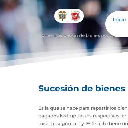
Inicio
Abrir barra de herramientas
Home
Sucesión de bienes por causa d
9
Sucesión de bienes
Es la que se hace para repartir los bie
pagados los impuestos respectivos, ent
misma, según la ley. Este acto tiene un 