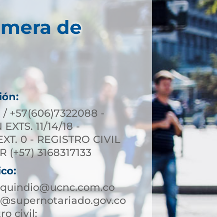
imera de
ión:
 / +57(606)7322088 -
XTS. 11/14/18 -
T. 0 - REGISTRO CIVIL
R (+57) 3168317133
ico:
aquindio@ucnc.com.co
@supernotariado.gov.co
ro civil: