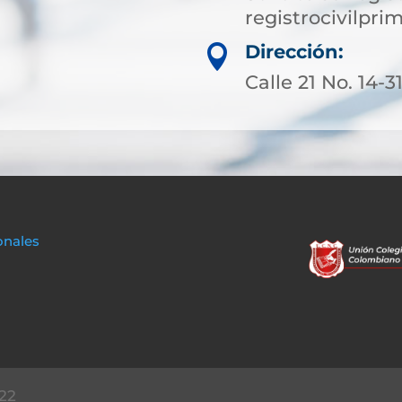
registrocivilp
Dirección:

Calle 21 No. 14-
onales
22