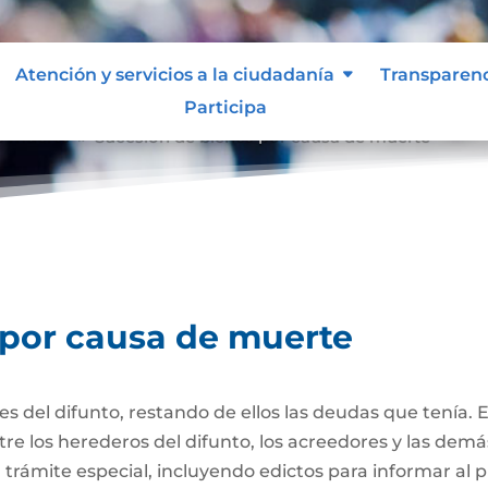
Atención y servicios a la ciudadanía
Transparen
Participa
e muerte
Sucesión de bienes por causa de muerte
9
 por causa de muerte
nes del difunto, restando de ellos las deudas que tenía. 
re los herederos del difunto, los acreedores y las dem
trámite especial, incluyendo edictos para informar al púb