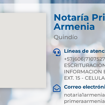
Notaría Pr
Armenia
Quindío
Líneas de atenc

+57(606)7107527
ESCRITURACION E
INFORMACION EX
EXT. 15 - CELULA
Correo electrón

notaria1armeni
primeraarmenia