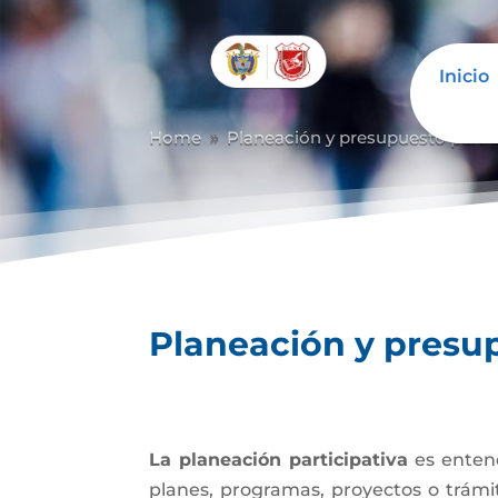
Inicio
Abrir barra de herramientas
Home
Planeación y presupuesto partic
9
Planeación y presup
La planeación participativa
es entend
planes, programas, proyectos o trámi