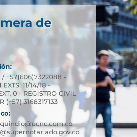
imera de
ión:
 / +57(606)7322088 -
XTS. 11/14/18 -
T. 0 - REGISTRO CIVIL
R (+57) 3168317133
ico:
aquindio@ucnc.com.co
@supernotariado.gov.co