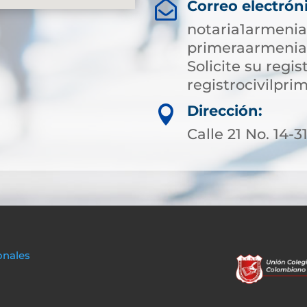
Correo electrón

notaria1armeni
primeraarmenia
Solicite su regist
registrocivilp
Dirección:

Calle 21 No. 14-
onales