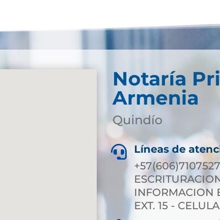
Notaría Pr
Armenia
Quindío
Líneas de atenc

+57(606)7107527
ESCRITURACION E
INFORMACION EX
EXT. 15 - CELULA