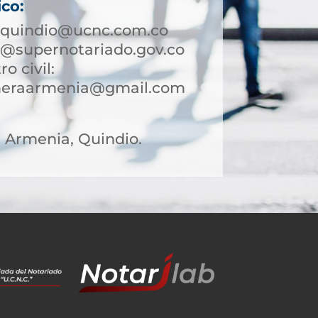
ico:
aquindio@ucnc.com.co
@supernotariado.gov.co
ro civil:
rimeraarmenia@gmail.com
31 Armenia, Quindio.