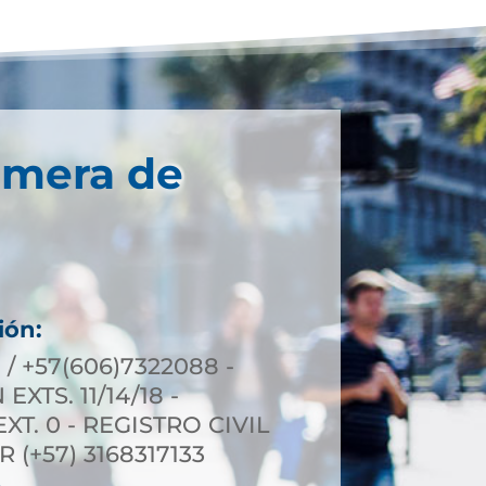
imera de
ión:
 / +57(606)7322088 -
XTS. 11/14/18 -
T. 0 - REGISTRO CIVIL
R (+57) 3168317133