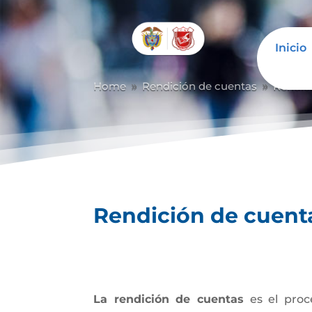
Inicio
Abrir barra de herramientas
Home
Rendición de cuentas
Rendic
9
9
Rendición de cuent
La rendición de cuentas
es el proc