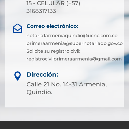
15 - CELULAR (+57)
3168317133
Correo electrónico:

notaria1armeniaquindio@ucnc.com.co
primeraarmenia@supernotariado.gov.co
Solicite su registro civil:
registrocivilprimeraarmenia@gmail.com
Dirección:

Calle 21 No. 14-31 Armenia,
Quindio.