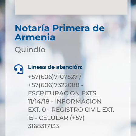
Notaría Primera de
Armenia
Quindío
Líneas de atención:

+57(606)7107527 /
+57(606)7322088 -
ESCRITURACION EXTS.
11/14/18 - INFORMACION
EXT. 0 - REGISTRO CIVIL EXT.
15 - CELULAR (+57)
3168317133