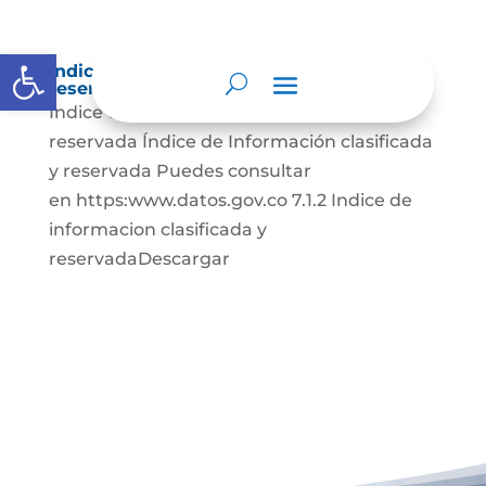
Abrir barra de herramientas
Índice de información clasificada y
reservada
Índice de información clasificada y
reservada Índice de Información clasificada
y reservada Puedes consultar
en https:www.datos.gov.co 7.1.2 Indice de
informacion clasificada y
reservadaDescargar