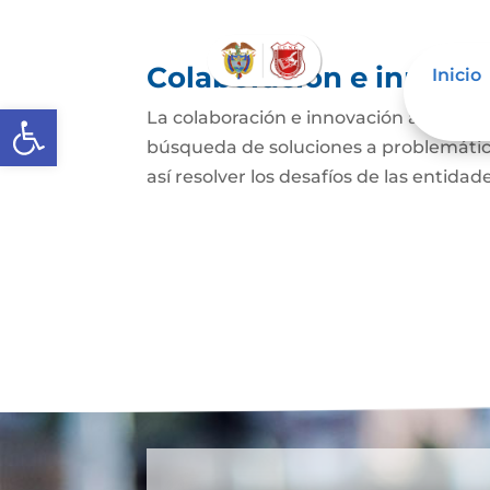
Colaboración e innovac
Inicio
Abrir barra de herramientas
La colaboración e innovación abierta e
búsqueda de soluciones a problemática
así resolver los desafíos de las entida