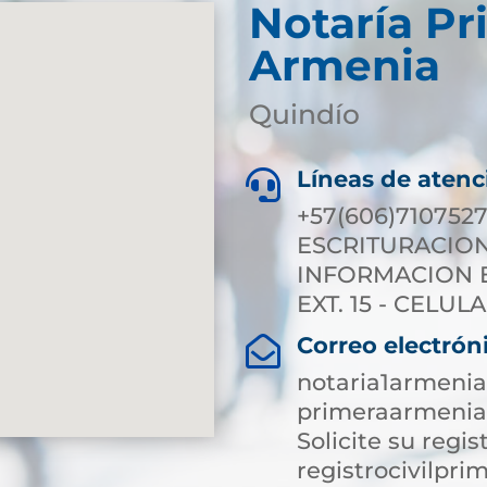
Notaría Pr
Armenia
Quindío
Líneas de atenc

+57(606)7107527
ESCRITURACION E
INFORMACION EX
EXT. 15 - CELULA
Correo electrón

notaria1armeni
primeraarmenia
Solicite su regist
registrocivilp