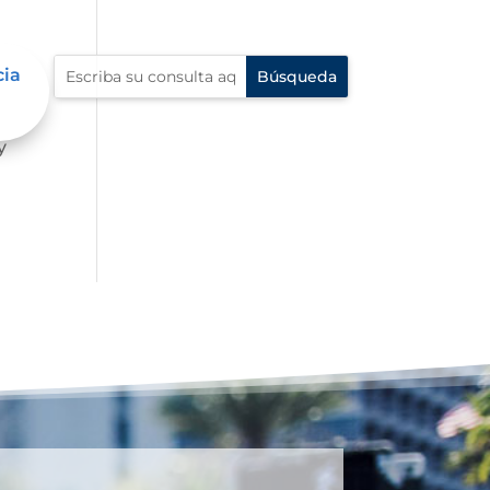
cia
 la
y