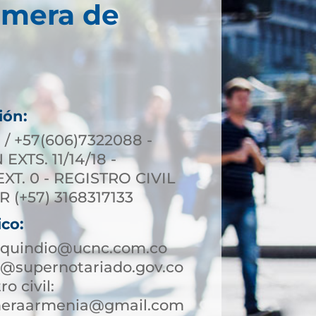
imera de
ión:
 / +57(606)7322088 -
XTS. 11/14/18 -
T. 0 - REGISTRO CIVIL
R (+57) 3168317133
ico:
aquindio@ucnc.com.co
@supernotariado.gov.co
ro civil:
rimeraarmenia@gmail.com