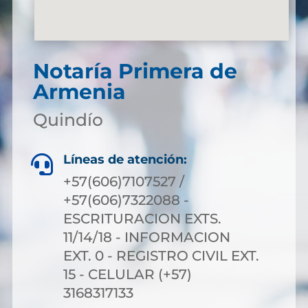
Notaría Primera de
Armenia
Quindío
Líneas de atención:

+57(606)7107527 /
+57(606)7322088 -
ESCRITURACION EXTS.
11/14/18 - INFORMACION
EXT. 0 - REGISTRO CIVIL EXT.
15 - CELULAR (+57)
3168317133