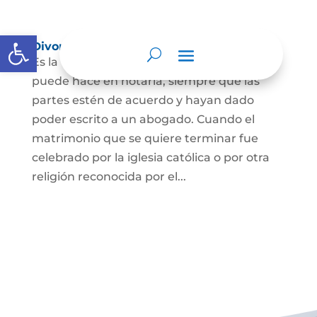
Abrir barra de herramientas
Divorcio
Es la terminación del Matrimonio Civil y se
puede hace en notaría, siempre que las
partes estén de acuerdo y hayan dado
poder escrito a un abogado. Cuando el
matrimonio que se quiere terminar fue
celebrado por la iglesia católica o por otra
religión reconocida por el...