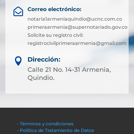
Correo electrónico:

notaria1armeniaquindio@ucnc.com.co
primeraarmenia@supernotariado.gov.co
Solicite su registro civil:
registrocivilprimeraarmenia@gmail.com
Dirección:

Calle 21 No. 14-31 Armenia,
Quindio.
• Términos y condiciones
• Política de Tratamiento de Datos