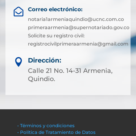
Correo electrónico:

notaria1armeniaquindio@ucnc.com.co
primeraarmenia@supernotariado.gov.co
Solicite su registro civil:
registrocivilprimeraarmenia@gmail.com
Dirección:

Calle 21 No. 14-31 Armenia,
Quindio.
• Términos y condiciones
• Política de Tratamiento de Datos