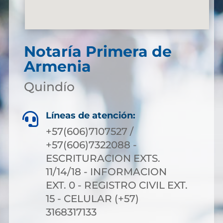
Notaría Primera de
Armenia
Quindío
Líneas de atención:

+57(606)7107527 /
+57(606)7322088 -
ESCRITURACION EXTS.
11/14/18 - INFORMACION
EXT. 0 - REGISTRO CIVIL EXT.
15 - CELULAR (+57)
3168317133