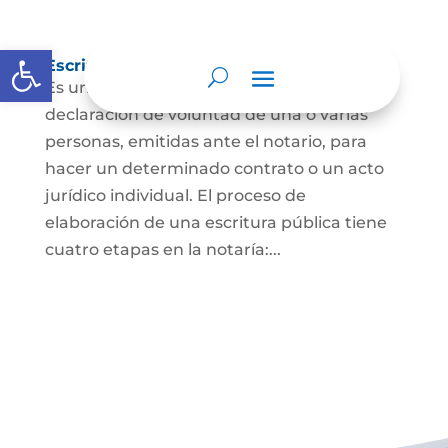
Abrir barra de herramientas
Escritura Pública
Es un documento que contiene la
declaración de voluntad de una o varias
personas, emitidas ante el notario, para
hacer un determinado contrato o un acto
jurídico individual. El proceso de
elaboración de una escritura pública tiene
cuatro etapas en la notaría:...