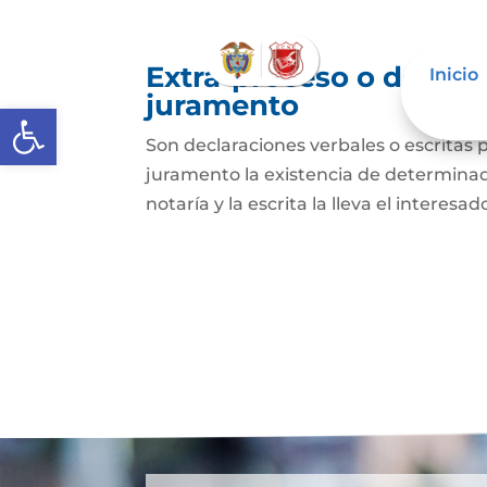
Extra-proceso o declar
Inicio
juramento
Abrir barra de herramientas
Son declaraciones verbales o escritas 
juramento la existencia de determinado
notaría y la escrita la lleva el interesa