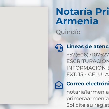
Notaría Pr
Armenia
Quindío
Líneas de atenc

+57(606)7107527
ESCRITURACION E
INFORMACION EX
EXT. 15 - CELULA
Correo electrón

notaria1armeni
primeraarmenia
Solicite su regist