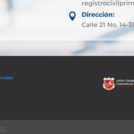
registrocivilp
Dirección:

Calle 21 No. 14-
onales
22