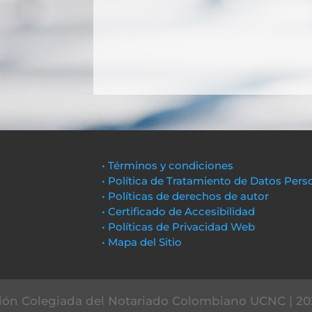
• Términos y condiciones
• Política de Tratamiento de Datos Pers
• Políticas de derechos de autor
• Certificado de Accesibilidad
• Políticas de Privacidad Web
• Mapa del Sitio
ón Colegiada del Notariado Colombiano UCNC | 20