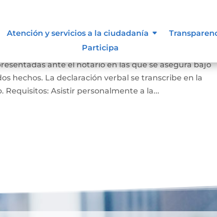
ación bajo la gravedad de
Atención y servicios a la ciudadanía
Transparen
Participa
presentadas ante el notario en las que se asegura bajo
s hechos. La declaración verbal se transcribe en la
do. Requisitos: Asistir personalmente a la...