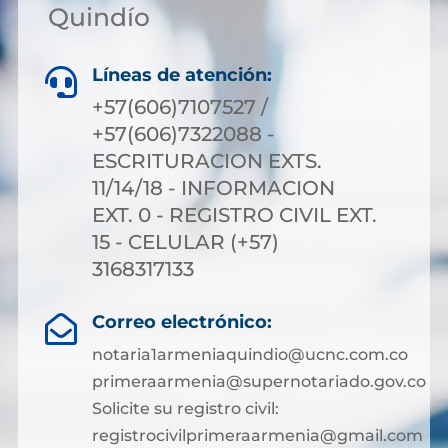
Quindío
Líneas de atención:

+57(606)7107527 /
+57(606)7322088 -
ESCRITURACION EXTS.
11/14/18 - INFORMACION
EXT. 0 - REGISTRO CIVIL EXT.
15 - CELULAR (+57)
3168317133
Correo electrónico:

notaria1armeniaquindio@ucnc.com.co
primeraarmenia@supernotariado.gov.co
Solicite su registro civil:
registrocivilprimeraarmenia@gmail.com